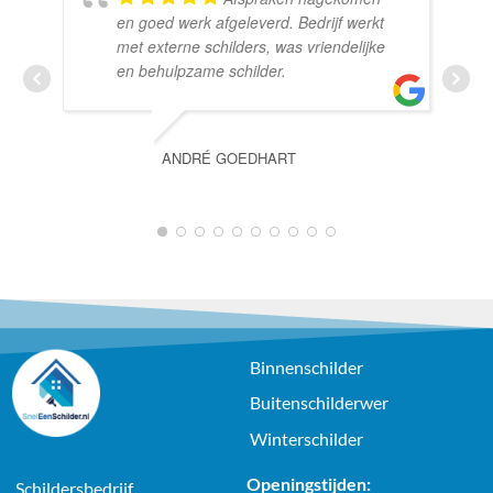
en goed werk afgeleverd. Bedrijf werkt
met externe schilders, was vriendelijke
en behulpzame schilder.
ANDRÉ GOEDHART
1
2
3
4
5
6
7
8
9
10
Binnenschilder
Buitenschilderwer
Winterschilder
Openingstijden:
Schildersbedrijf