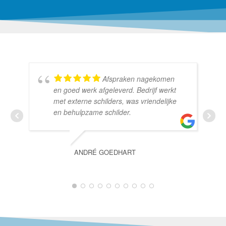
Afspraken nagekomen
en goed werk afgeleverd. Bedrijf werkt
met externe schilders, was vriendelijke
en behulpzame schilder.
ANDRÉ GOEDHART
1
2
3
4
5
6
7
8
9
10