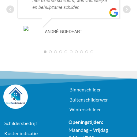
met externe schilders, was vriendelijke
en behulpzame schilder.
ANDRÉ GOEDHART
1
2
3
4
5
6
7
8
9
10
Binnenschilder
Buitenschilderwer
Winterschilder
Openingstijden:
Schildersbedrijf
Maandag – Vrijdag
Kostenindicatie