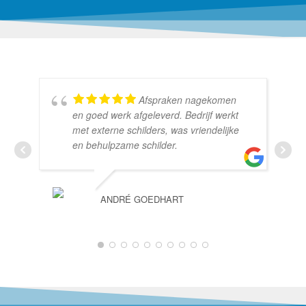
Afspraken nagekomen
en goed werk afgeleverd. Bedrijf werkt
met externe schilders, was vriendelijke
en behulpzame schilder.
ANDRÉ GOEDHART
1
2
3
4
5
6
7
8
9
10