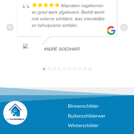
Afspraken nagekomen
en goed werk afgeleverd. Bedrijf werkt
met externe schilders, was vriendelijke
en behulpzame schilder.
ANDRÉ GOEDHART
1
2
3
4
5
6
7
8
9
10
Binnenschilder
Buitenschilderwer
Winterschilder