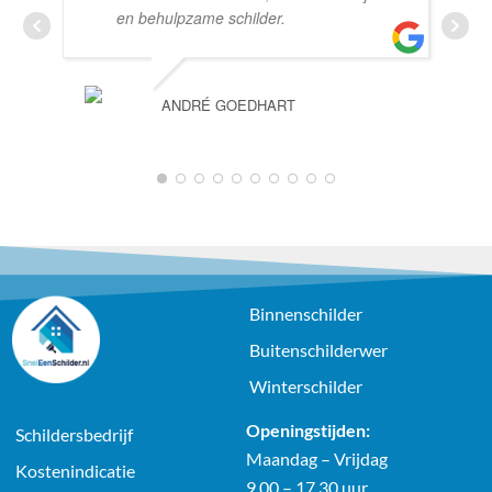
en behulpzame schilder.
ANDRÉ GOEDHART
1
2
3
4
5
6
7
8
9
10
Binnenschilder
Buitenschilderwer
Winterschilder
Openingstijden:
Schildersbedrijf
Maandag – Vrijdag
Kostenindicatie
9.00 – 17.30 uur